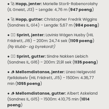
● 🚀
Hopp, jenter:
Marielle Storli-Rabenorolahy
(IL Gneist, J13) – Lengde: 4,76 m (
947 poeng
)
● 🚀
Hopp, gutter:
Christopher Fredrik Wiggins
(Sandnes IL, G14) – Lengde: 5,67 m (
984 poeng
)
● 🏃‍♀️
Sprint, jenter:
Lavinia Wägen Husby (HIL
Friidrett, J16) – 200m: 24,74 sek (
1109 poeng
)
(Ny klubb- og byrekord!)
● 🏃‍♂️
Sprint, gutter:
Sindre Nakken Liebich
(Sandnes IL, G16) – 200m: 21,91 sek (
1135 poeng
)
● 🪵
Mellomdistanse, jenter:
Linea Helgevold
Fjelldalselv (HIL Friidrett, J15) – 1500m: 4.36,77
min (
1055 poeng
)
● 🪵
Mellomdistanse, gutter:
Albert Askeland
(Sandnes IL, G15) – 1500m: 4.10,75 min (
1014
poeng
)