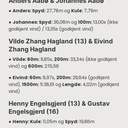
Anders Aabø & Johannes Aabø
●
Anders: Spyd:
27,78m og
Kule:
7,79m
●
Johannes: Spyd:
36,08m og
100m:
13,00s (ikke
godkjent vind) / 13,35s (godkjent vind)
Vilde Zhang Hagland (13) & Eivind
Zhang Hagland
●
Vilde: 60m:
9,85s,
200m:
33,34s (ikke godkjent
vind) og
600m:
2:15,56
●
Eivind: 60m:
8,97s,
200m:
29,64s (godkjent
vind),
1500m:
5:38,61 og
Lengde:
4,02m (godkjent
vind)
Henny Engelsgjerd (13) & Gustav
Engelsgjerd (16)
●
Henny: Kule:
11,05m og
Spyd:
19,86m