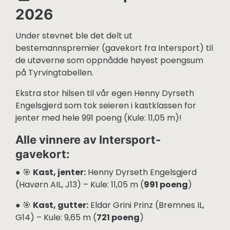
2026
Under stevnet ble det delt ut
bestemannspremier (gavekort fra Intersport) til
de utøverne som oppnådde høyest poengsum
på Tyrvingtabellen.
Ekstra stor hilsen til vår egen Henny Dyrseth
Engelsgjerd som tok seieren i kastklassen for
jenter med hele 991 poeng (Kule: 11,05 m)!
Alle vinnere av Intersport-
gavekort:
● 🎯
Kast, jenter:
Henny Dyrseth Engelsgjerd
(Havørn AIL, J13) – Kule: 11,05 m (
991 poeng
)
● 🎯
Kast, gutter:
Eldar Grini Prinz (Bremnes IL,
G14) – Kule: 9,65 m (
721 poeng
)