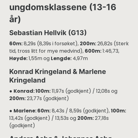
ungdomsklassene (13-16
år)
Sebastian Hellvik (G13)
60m:
8,29s (8,39s i forsøket),
200m:
26,82s (Sterk
tid, tross litt for mye medvind),
600m:
1:46,73,
Høyde:
1,55m og
Lengde:
4,97m
Konrad Kringeland & Marlene
Kringeland
●
Konrad: 100m:
11,97s (godkjent) / 12,08s og
200m:
23,77s (godkjent)
●
Marlene: 60m:
8,43s / 8,59s (godkjent),
100m:
13,42s (godkjent) / 13,53s og
200m:
27,18s
(godkjent)