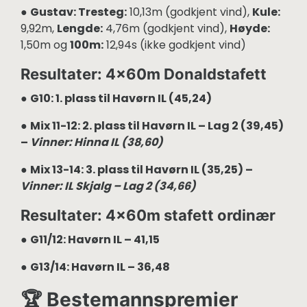
●
Gustav: Tresteg:
10,13m (godkjent vind),
Kule:
9,92m,
Lengde:
4,76m (godkjent vind),
Høyde:
1,50m og
100m:
12,94s (ikke godkjent vind)
Resultater: 4x60m Donaldstafett
●
G10: 1. plass til Havørn IL (45,24)
●
Mix 11-12: 2. plass til Havørn IL – Lag 2 (39,45)
–
Vinner: Hinna IL (38,60)
●
Mix 13-14: 3. plass til Havørn IL (35,25) –
Vinner: IL Skjalg – Lag 2 (34,66)
Resultater: 4x60m stafett ordinær
●
G11/12: Havørn IL – 41,15
●
G13/14: Havørn IL – 36,48
🏆 Bestemannspremier